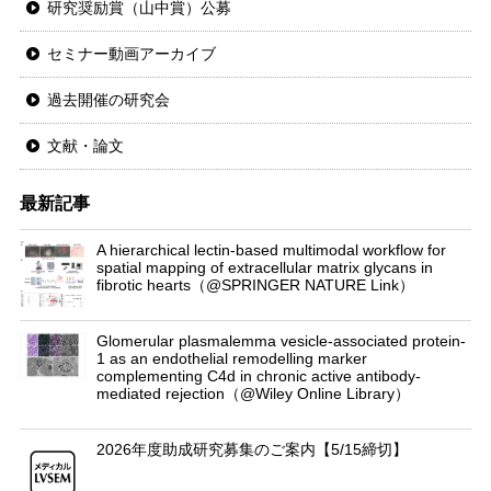
研究奨励賞（山中賞）公募
セミナー動画アーカイブ
過去開催の研究会
文献・論文
最新記事
A hierarchical lectin-based multimodal workflow for
spatial mapping of extracellular matrix glycans in
fibrotic hearts（@SPRINGER NATURE Link）
Glomerular plasmalemma vesicle-associated protein-
1 as an endothelial remodelling marker
complementing C4d in chronic active antibody-
mediated rejection（@Wiley Online Library）
2026年度助成研究募集のご案内【5/15締切】