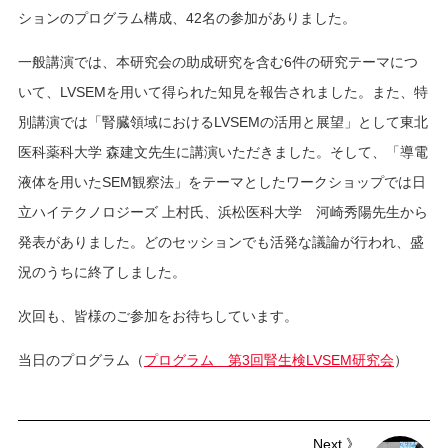
ションのプログラム構成、42名の参加がありました。
一般講演では、本研究会の助成研究を含む6件の研究テーマにつ
いて、LVSEMを用いて得られた知見を報告されました。また、特
別講演では「腎臓領域におけるLVSEMの活用と展望」として東北
医科薬科大学 森建文先生に講演いただきました。そして、「導電
液体を用いたSEM観察法」をテーマとしたワークショップでは日
立ハイテクノロジーズ 上村氏、浜松医科大学 河崎秀陽先生から
発表がありました。どのセッションでも活発な議論が行われ、盛
況のうちに終了しました。
次回も、皆様のご参加をお待ちしています。
当日のプログラム（
プログラム 第3回腎生検LVSEM研究会
）
Next 》